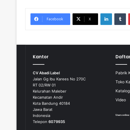
LinkedIn
Tumblr
Facebook
X
Kantor
Dafta
CV Abadi Label
Pabrik 
Jalan Gg Ibu Karees No 270C
Toko K
RT 02/RW 01
Katalog
Kelurahan Maleber
Kecamatan Andir
Video
Kota Bandung 40184
Jawa Barat
Indonesia
Users online
Telepon
6079935