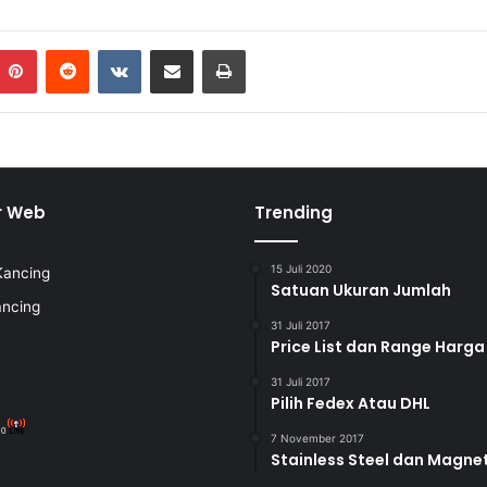
Pinterest
Reddit
VKontakte
Share via Email
Print
r Web
Trending
15 Juli 2020
Kancing
Satuan Ukuran Jumlah
ancing
31 Juli 2017
Price List dan Range Harga
31 Juli 2017
Pilih Fedex Atau DHL
:
0
7 November 2017
Stainless Steel dan Magne