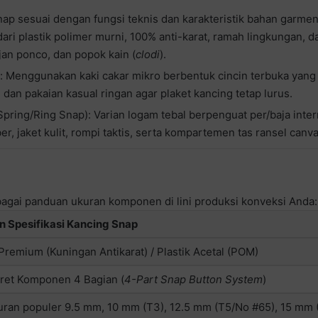
ap sesuai dengan fungsi teknis dan karakteristik bahan garme
ari plastik polimer murni, 100% anti-karat, ramah lingkungan, da
ujan ponco, dan popok kain (
clodi
).
Menggunakan kaki cakar mikro berbentuk cincin terbuka yang ti
, dan pakaian kasual ringan agar plaket kancing tetap lurus.
ring/Ring Snap): Varian logam tebal berpenguat per/baja intern
r, jaket kulit, rompi taktis, serta kompartemen tas ransel canva
bagai panduan ukuran komponen di lini produksi konveksi Anda:
an Spesifikasi Kancing Snap
Premium (Kuningan Antikarat) / Plastik Acetal (POM)
ret Komponen 4 Bagian (
4-Part Snap Button System
)
uran populer 9.5 mm, 10 mm (T3), 12.5 mm (T5/No #65), 15 mm 