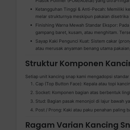
Plastik Polimer (POM/Acetal) yang ultra-ringa
Ketangguhan Tinggi & Anti-Pecah: Memiliki ket
melar strukturnya meskipun pakaian disetrika
Finishing Warna Mewah Standar Ekspor: Pada va
gampang baret, kusam, atau menghitam. Ters
Sayap Kaki Pengunci Kuat: Sistem cakar (
pron
atau merusak anyaman benang utama pakaian,
Struktur Komponen Kanci
Setiap unit kancing snap kami mengadopsi standar
Cap (Top Button Face): Kepala atau topi kancin
Socket: Komponen bagian atas berbentuk lin
Stud: Bagian pasak menonjol di lajur bawah
Post / Prong: Kaki atau paku penahan paling
Ragam Varian Kancing S