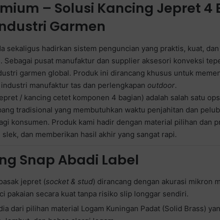
ium – Solusi Kancing Jepret 4 B
Industri Garmen
a sekaligus hadirkan sistem penguncian yang praktis, kuat, 
l. Sebagai pusat manufaktur dan supplier aksesori konveksi tep
ndustri garmen global. Produk ini dirancang khusus untuk memen
a industri manufaktur tas dan perlengkapan
outdoor
.
pret / kancing cetet komponen 4 bagian) adalah salah satu opsi 
bang tradisional yang membutuhkan waktu penjahitan dan pelu
agi konsumen. Produk kami hadir dengan material pilihan dan pr
slek, dan memberikan hasil akhir yang sangat rapi.
ng Snap Abadi Label
pasak jepret (
socket & stud
) dirancang dengan akurasi mikron
i pakaian secara kuat tanpa risiko slip longgar sendiri.
sedia dari pilihan material Logam Kuningan Padat (Solid Brass) y