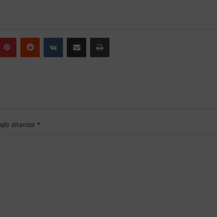
Pinterest
Reddit
VKontakte
Share via Email
Print
jib ditandai
*