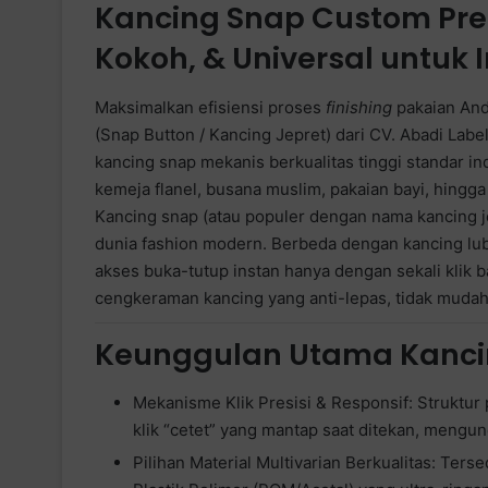
Kancing Snap Custom Prem
Kokoh, & Universal untuk 
Maksimalkan efisiensi proses
finishing
pakaian And
(Snap Button / Kancing Jepret) dari CV. Abadi Labe
kancing snap mekanis berkualitas tinggi standar i
kemeja flanel, busana muslim, pakaian bayi, hingg
Kancing snap (atau populer dengan nama kancing je
dunia fashion modern. Berbeda dengan kancing lu
akses buka-tutup instan hanya dengan sekali klik b
cengkeraman kancing yang anti-lepas, tidak mudah 
Keunggulan Utama Kanci
Mekanisme Klik Presisi & Responsif: Struktur 
klik “cetet” yang mantap saat ditekan, mengunc
Pilihan Material Multivarian Berkualitas: Ter