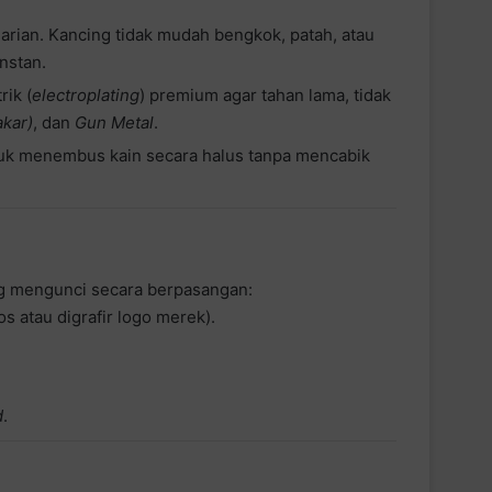
harian. Kancing tidak mudah bengkok, patah, atau
nstan.
rik (
electroplating
) premium agar tahan lama, tidak
akar)
, dan
Gun Metal
.
tuk menembus kain secara halus tanpa mencabik
ng mengunci secara berpasangan:
s atau digrafir logo merek).
d
.