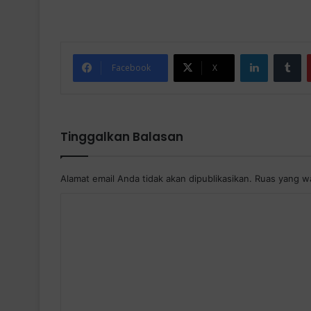
LinkedIn
Tumblr
Facebook
X
Tinggalkan Balasan
Alamat email Anda tidak akan dipublikasikan.
Ruas yang wa
K
o
m
e
n
t