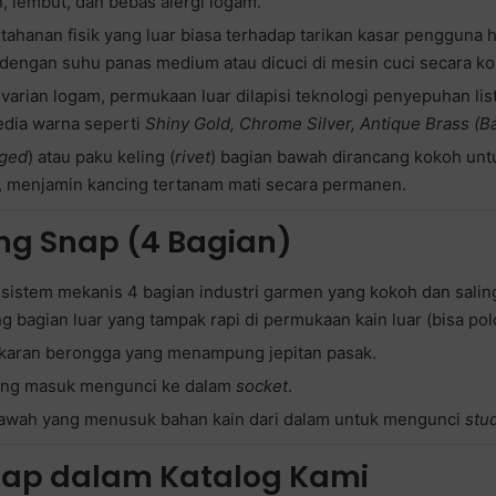
n, lembut, dan bebas alergi logam.
ahanan fisik yang luar biasa terhadap tarikan kasar pengguna 
 dengan suhu panas medium atau dicuci di mesin cuci secara ko
rian logam, permukaan luar dilapisi teknologi penyepuhan list
edia warna seperti
Shiny Gold, Chrome Silver, Antique Brass (B
ged
) atau paku keling (
rivet
) bagian bawah dirancang kokoh un
 menjamin kancing tertanam mati secara permanen.
ng Snap (4 Bagian)
 sistem mekanis 4 bagian industri garmen yang kokoh dan sali
g bagian luar yang tampak rapi di permukaan kain luar (bisa polo
gkaran berongga yang menampung jepitan pasak.
 yang masuk mengunci ke dalam
socket
.
 bawah yang menusuk bahan kain dari dalam untuk mengunci
stu
nap dalam Katalog Kami