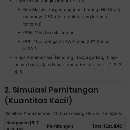
Pajak Dalam Rangka Impor (PDRI):
Bea Masuk: Tergantung jenis barang (HS Code),
umumnya 7,5% (flat untuk barang kiriman
tertentu).
PPN: 11% dari nilai impor.
PPh: 10% (dengan NPWP) atau 20% (tanpa
NPWP).
Biaya Administrasi (Handling): Biaya gudang, biaya
admin bank, atau
disbursement fee
dari kurir. [1, 2, 3,
4, 5]
2. Simulasi Perhitungan
(Kuantitas Kecil)
Misalkan Anda membeli 10 buah casing HP dari Tiongkok:
Komponen [6, 7,
Perhitungan
Total (Est. IDR)
8, 9, 10]