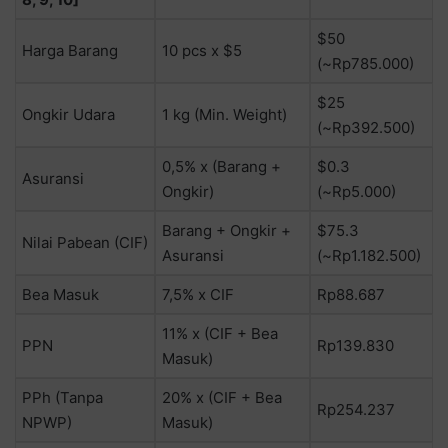
$50
Harga Barang
10 pcs x $5
(~Rp785.000)
$25
Ongkir Udara
1 kg (Min. Weight)
(~Rp392.500)
0,5% x (Barang +
$0.3
Asuransi
Ongkir)
(~Rp5.000)
Barang + Ongkir +
$75.3
Nilai Pabean (CIF)
Asuransi
(~Rp1.182.500)
Bea Masuk
7,5% x CIF
Rp88.687
11% x (CIF + Bea
PPN
Rp139.830
Masuk)
PPh (Tanpa
20% x (CIF + Bea
Rp254.237
NPWP)
Masuk)