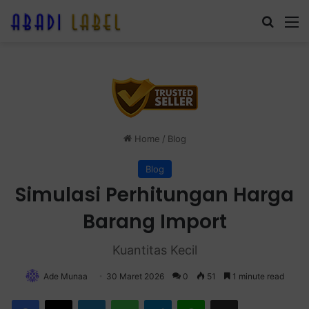
Search
M
Home
/
Blog
Blog
Simulasi Perhitungan Harga
Barang Import
Kuantitas Kecil
Ade Munaa
30 Maret 2026
0
51
1 minute read
Facebook
X
LinkedIn
WhatsApp
Telegram
Line
Share via Email