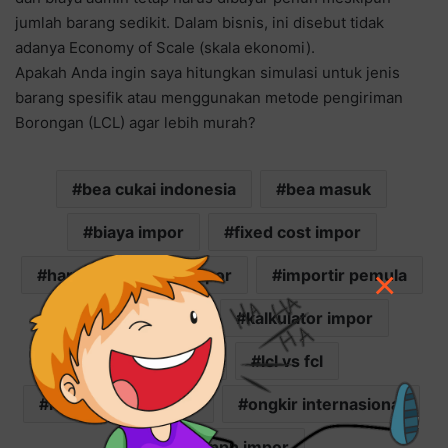
jumlah barang sedikit. Dalam bisnis, ini disebut tidak
adanya Economy of Scale (skala ekonomi).
Apakah Anda ingin saya hitungkan simulasi untuk jenis
barang spesifik atau menggunakan metode pengiriman
Borongan (LCL) agar lebih murah?
bea cukai indonesia
bea masuk
biaya impor
fixed cost impor
×
harga jual barang impor
importir pemula
jasa forwarder
kalkulator impor
kurs pajak
lcl vs fcl
modal usaha impor
ongkir internasional
pajak pph impor