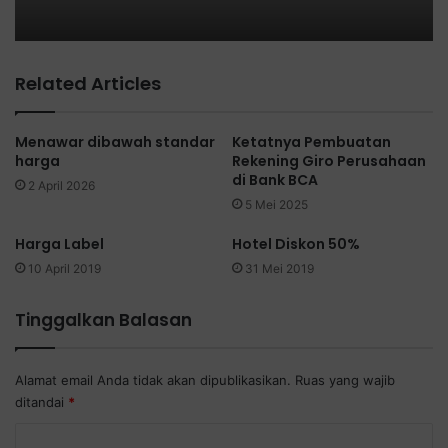
Related Articles
Menawar dibawah standar
Ketatnya Pembuatan
harga
Rekening Giro Perusahaan
di Bank BCA
2 April 2026
5 Mei 2025
Harga Label
Hotel Diskon 50%
10 April 2019
31 Mei 2019
Tinggalkan Balasan
Alamat email Anda tidak akan dipublikasikan.
Ruas yang wajib
ditandai
*
K