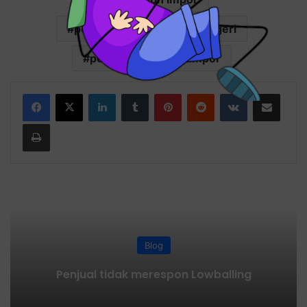
pengiriman barang luar negeri
perhitungan pajak impor
LinkedIn
Tumblr
Pinterest
Reddit
VKontakte
Share via Email
Print
Blog
Penjual tidak merespon Lowballing