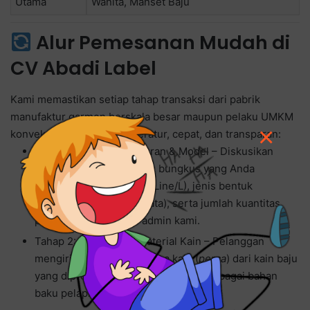
Utama
Wanita, Manset Baju
Alur Pemesanan Mudah di
CV Abadi Label
Kami memastikan setiap tahap transaksi dari pabrik
manufaktur garmen berskala besar maupun pelaku UMKM
×
konveksi berjalan secara teratur, cepat, dan transparan:
Tahap 1: Konsultasi Ukuran & Model – Diskusikan
ukuran diameter kancing bungkus yang Anda
butuhkan (dalam satuan Line/L), jenis bentuk
permukaan (cembung/rata), serta jumlah kuantitas
pesanan bersama tim admin kami.
Tahap 2: Pengiriman Material Kain – Pelanggan
mengirimkan potongan sisa kain (
perca
) dari kain baju
yang diproduksi ke workshop kami sebagai bahan
baku pelapis luar kancing.