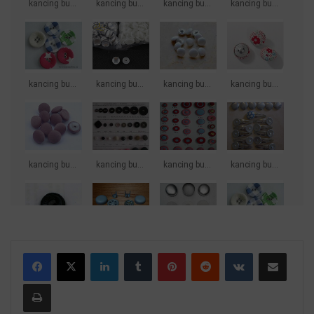
LinkedIn
Tumblr
Pinterest
Reddit
VKontakte
Share via Email
Print