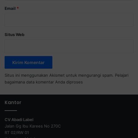
Email
*
Situs Web
Situs ini menggunakan Akismet untuk mengurangi spam.
Pelajari
bagaimana data komentar Anda diproses
Kantor
CV Abadi Label
Jalan Gg Ibu Karees No 270C
RT 02/RW 01