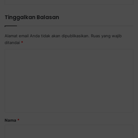
Tinggalkan Balasan
Alamat email Anda tidak akan dipublikasikan.
Ruas yang wajib
ditandai
*
K
o
m
e
n
t
a
r
Nama
*
*