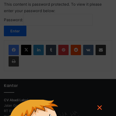
This content is password protected. To view it please
enter your password below:
Password:
LinkedIn
Tumblr
Pinterest
Reddit
VKontakte
Share via Email
Print
Kantor
CV Abadi Label
×
Jalan Gg Ibu Karees No 270C
RT 02/RW 01