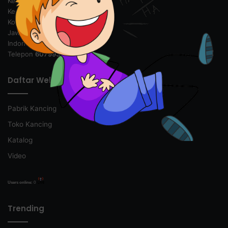
Kelurahan Maleber
Kecamatan Andir
Kota Bandung 40184
Jawa Barat
Indonesia
Telepon
6079935
Daftar Web
Pabrik Kancing
Toko Kancing
Katalog
Video
Users online:
0
Trending