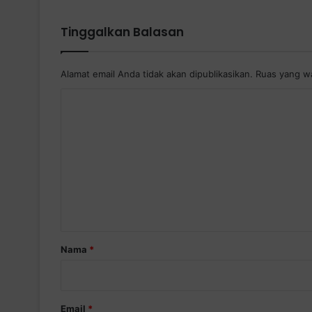
Tinggalkan Balasan
Alamat email Anda tidak akan dipublikasikan.
Ruas yang wa
K
o
m
e
n
t
a
r
Nama
*
*
Email
*