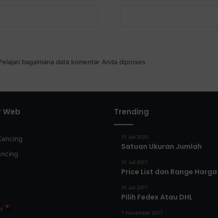
Pelajari bagaimana data komentar Anda diproses
r Web
Trending
15 Juli 2020
Kancing
Satuan Ukuran Jumlah
ancing
31 Juli 2017
Price List dan Range Harga
31 Juli 2017
Pilih Fedex Atau DHL
:
0
7 November 2017