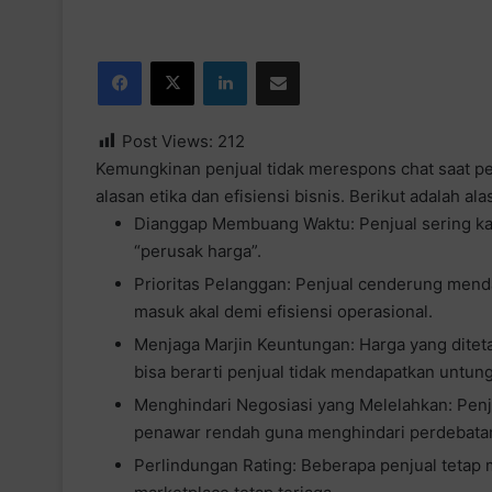
Facebook
X
LinkedIn
Share via Email
Post Views:
212
Kemungkinan penjual tidak merespons chat saat pe
alasan etika dan efisiensi bisnis. Berikut adalah al
Dianggap Membuang Waktu: Penjual sering kal
“perusak harga”.
Prioritas Pelanggan: Penjual cenderung mend
masuk akal demi efisiensi operasional.
Menjaga Marjin Keuntungan: Harga yang ditet
bisa berarti penjual tidak mendapatkan untung
Menghindari Negosiasi yang Melelahkan: Penj
penawar rendah guna menghindari perdebatan 
Perlindungan Rating: Beberapa penjual teta