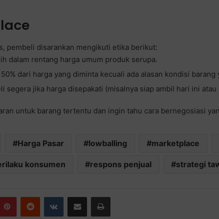
place
pembeli disarankan mengikuti etika berikut:
sih dalam rentang harga umum produk serupa.
0% dari harga yang diminta kecuali ada alasan kondisi barang y
segera jika harga disepakati (misalnya siap ambil hari ini atau
 untuk barang tertentu dan ingin tahu cara bernegosiasi yang
Harga Pasar
lowballing
marketplace
erilaku konsumen
respons penjual
strategi ta
Pinterest
Reddit
VKontakte
Share via Email
Print