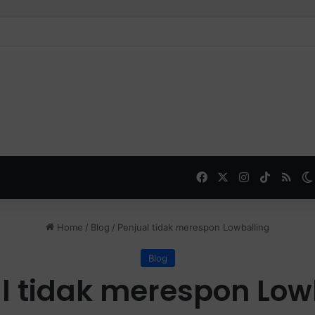
Facebook
X
Instagram
TikTok
RSS
Home
/
Blog
/
Penjual tidak merespon Lowballing
Blog
l tidak merespon Low