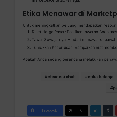
marketplace tetap terjaga.
Etika Menawar di Market
Untuk meningkatkan peluang mendapatkan respons, 
Riset Harga Pasar: Pastikan tawaran Anda ma
Tawar Sewajarnya: Hindari menawar di bawah 5
Tunjukkan Keseriusan: Sampaikan niat membeli 
Apakah Anda sedang berencana melakukan penawaran
efisiensi chat
etika belanja
p
LinkedIn
Tumblr
Facebook
X