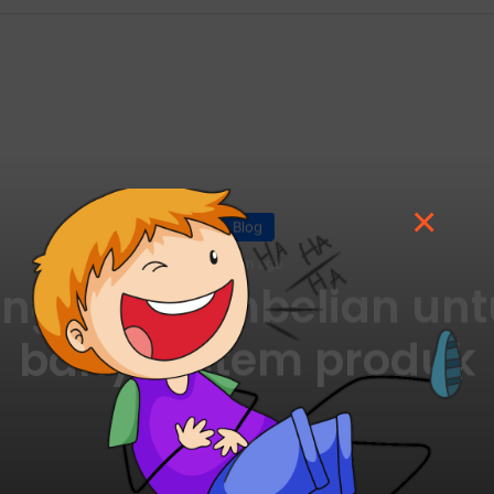
Read Next
×
Blog
10 jam ago
angkah pembelian unt
banyak item produk