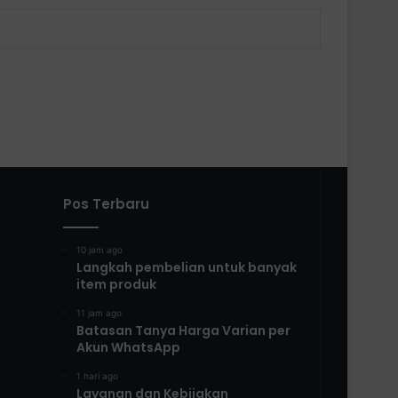
Pos Terbaru
10 jam ago
Langkah pembelian untuk banyak
item produk
11 jam ago
Batasan Tanya Harga Varian per
Akun WhatsApp
1 hari ago
Layanan dan Kebijakan