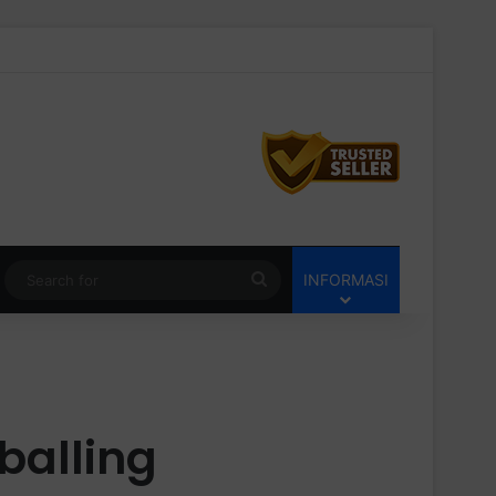
Switch skin
Search
INFORMASI
for
balling