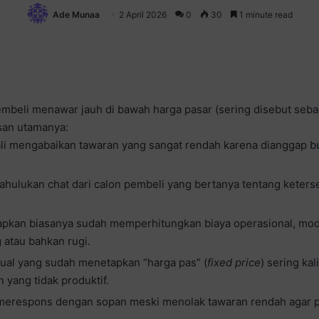
Ade Munaa
2 April 2026
0
30
1 minute read
mbeli menawar jauh di bawah harga pasar (sering disebut seb
asan utamanya:
i mengabaikan tawaran yang sangat rendah karena dianggap bu
ahulukan chat dari calon pembeli yang bertanya tentang keter
apkan biasanya sudah memperhitungkan biaya operasional, modal
 atau bahkan rugi.
ual yang sudah menetapkan “harga pas” (
fixed price
) sering ka
yang tidak produktif.
p merespons dengan sopan meski menolak tawaran rendah agar 