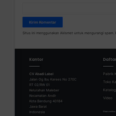
Situs ini menggunakan Akismet untuk mengurangi spam.
Kantor
Dafta
CV Abadi Label
Pabrik 
Jalan Gg Ibu Karees No 270C
Toko K
RT 02/RW 01
Katalog
Kelurahan Maleber
Kecamatan Andir
Video
Kota Bandung 40184
Jawa Barat
Indonesia
Users online