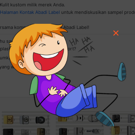
Kulit kustom milik merek Anda.
Halaman Kontak Abadi Label
untuk mendiskusikan sampel prod
ersama komponen terbaik dari Abadi Label!
×
hu saya:
lastik atau kunci besi/alloy import?
ntumkan?
 yang wajib dimasukkan?