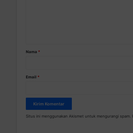
m
e
n
t
a
r
Nama
*
*
Email
*
Situs ini menggunakan Akismet untuk mengurangi spam.