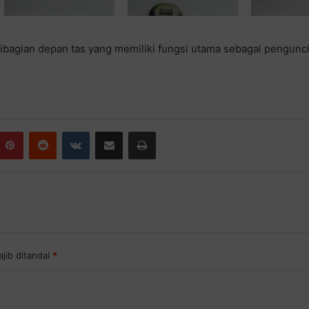
agian depan tas yang memiliki fungsi utama sebagai pengunci.
Pinterest
Reddit
VKontakte
Share via Email
Print
jib ditandai
*