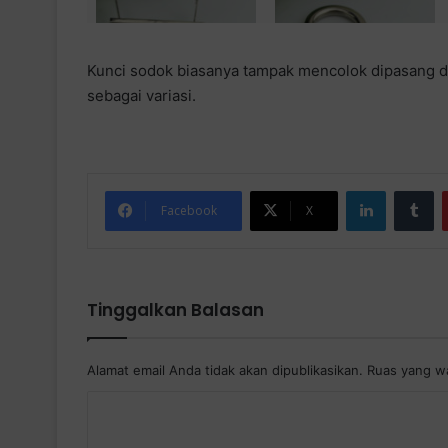
Kunci sodok biasanya tampak mencolok dipasang dib
sebagai variasi.
LinkedIn
Tumblr
Facebook
X
Tinggalkan Balasan
Alamat email Anda tidak akan dipublikasikan.
Ruas yang wa
K
o