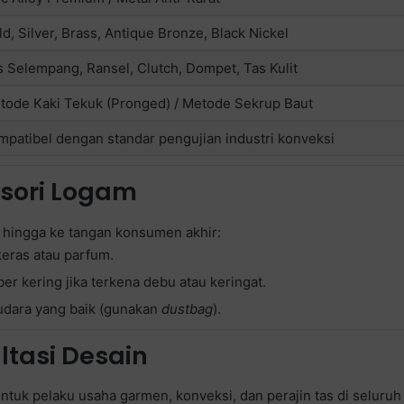
d, Silver, Brass, Antique Bronze, Black Nickel
s Selempang, Ransel, Clutch, Dompet, Tas Kulit
tode Kaki Tekuk (Pronged) / Metode Sekrup Baut
mpatibel dengan standar pengujian industri konveksi
sori Logam
a hingga ke tangan konsumen akhir:
keras atau parfum.
r kering jika terkena debu atau keringat.
 udara yang baik (gunakan
dustbag
).
tasi Desain
untuk pelaku usaha garmen, konveksi, dan perajin tas di selur