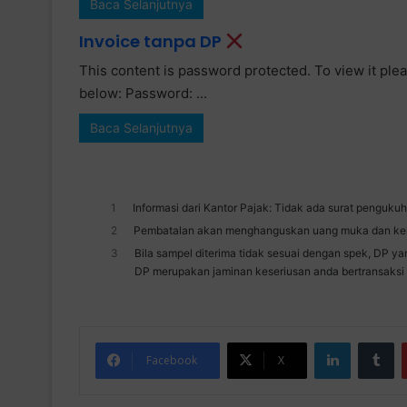
Baca Selanjutnya
Invoice tanpa DP
This content is password protected. To view it pl
below: Password: ...
Baca Selanjutnya
1
Informasi dari Kantor Pajak: Tidak ada surat penguk
2
Pembatalan akan menghanguskan uang muka dan keh
3
Bila sampel diterima tidak sesuai dengan spek, DP y
DP merupakan jaminan keseriusan anda bertransaks
LinkedIn
Tumblr
Facebook
X