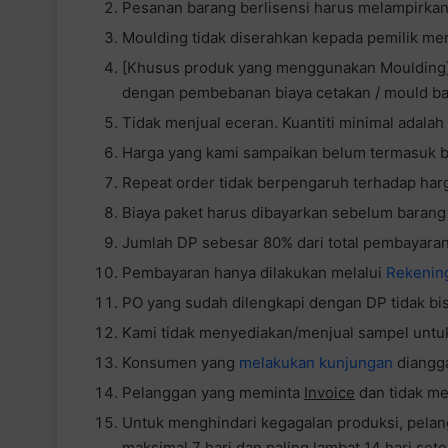
Pesanan barang berlisensi harus melampirkan 
Moulding tidak diserahkan kepada pemilik mer
[Khusus produk yang menggunakan Moulding] 
dengan pembebanan biaya cetakan / mould ba
Tidak menjual eceran. Kuantiti minimal adalah 
Harga yang kami sampaikan belum termasuk b
Repeat order tidak berpengaruh terhadap har
Biaya paket harus dibayarkan sebelum barang 
Jumlah DP sebesar 80% dari total pembayaran
Pembayaran hanya dilakukan melalui
Rekenin
PO yang sudah dilengkapi dengan DP tidak bis
Kami tidak menyediakan/menjual sampel unt
Konsumen yang
melakukan kunjungan
diangga
Pelanggan yang meminta
Invoice
dan tidak me
Untuk menghindari kegagalan produksi, pela
maksimal 7 hari dan paling lambat 14 hari sete