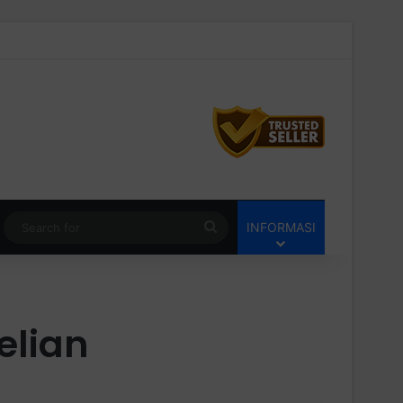
Switch skin
Search
INFORMASI
for
elian