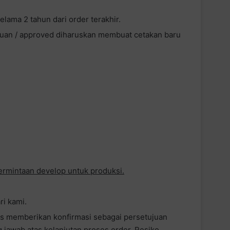
lama 2 tahun dari order terakhir.
uan / approved diharuskan membuat cetakan baru
ermintaan develop untuk produksi.
i kami.
us memberikan konfirmasi sebagai persetujuan
ng jawab atas kelanjutan proses order. Resiko