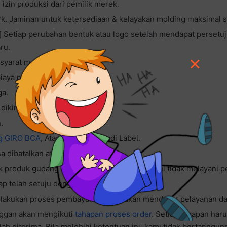
izin produksi dari pemilik merek.
k. Jaminan untuk ketersediaan & kelayakan molding maksimal se
Setiap perubahan bentuk atau logo setelah mendapat persetuj
ru.
×
syarat mutlak order.
iaya paket.
ga.
dikirimkan.
.
g GIRO BCA
, Atas Nama CV Abadi Label.
2
a dibatalkan atau diganti
.
3
uk produk gudang dan Tanpa
uang muka
, kami
tidak melayani p
p telah setuju dengan harga dan kuantiti.
lakukan proses pembayaran, tidak akan mendapat pelayanan dar
nggan akan mengikuti
tahapan proses order
. Setiap tahapan har
lah diterima. Bila melebihi ketentuan ini, kami tidak bertanggu