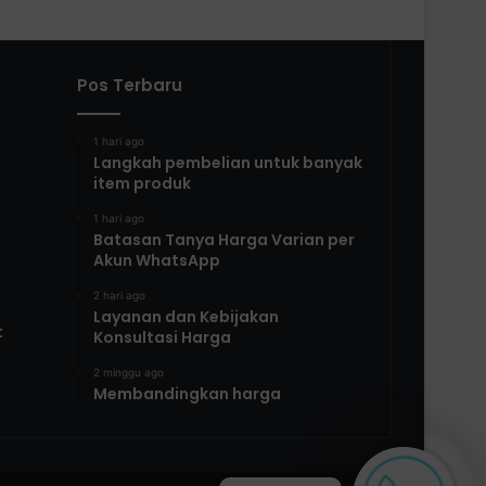
Pos Terbaru
1 hari ago
Langkah pembelian untuk banyak
item produk
1 hari ago
Batasan Tanya Harga Varian per
Akun WhatsApp
2 hari ago
Layanan dan Kebijakan
t
Konsultasi Harga
2 minggu ago
Membandingkan harga