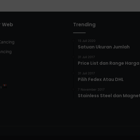
r Web
Trending
15 Juli 2020
Kancing
Satuan Ukuran Jumlah
ancing
31 Juli 2017
Price List dan Range Harga
31 Juli 2017
Pilih Fedex Atau DHL
:
1
7 November 2017
Stainless Steel dan Magne