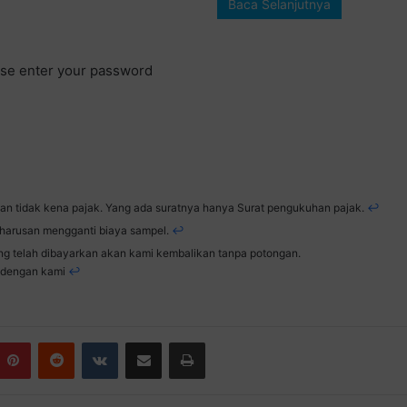
Baca Selanjutnya
ease enter your password
uhan tidak kena pajak. Yang ada suratnya hanya Surat pengukuhan pajak.
↩︎
arusan mengganti biaya sampel.
↩︎
ang telah dibayarkan akan kami kembalikan tanpa potongan.
i dengan kami
↩︎
Pinterest
Reddit
VKontakte
Share via Email
Print