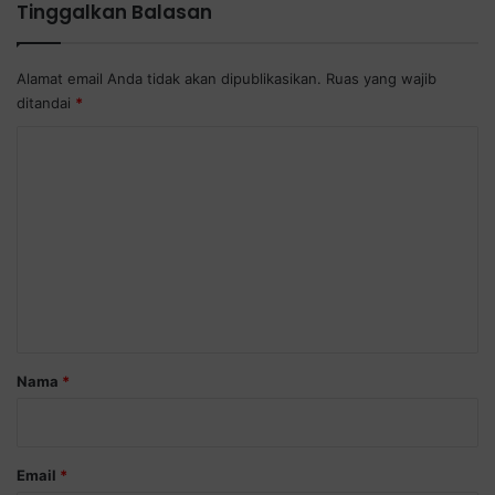
Tinggalkan Balasan
Alamat email Anda tidak akan dipublikasikan.
Ruas yang wajib
ditandai
*
K
o
m
e
n
t
a
r
Nama
*
*
Email
*