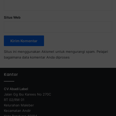
Situs Web
Situs ini menggunakan Akismet untuk mengurangi spam.
Pelajari
bagaimana data komentar Anda diproses
Kantor
CV Abadi Label
Jalan Gg Ibu Karees No 270C
RT 02/RW 01
Kelurahan Maleber
Kecamatan Andir