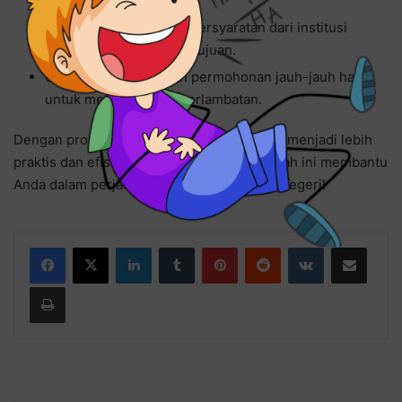
Periksa kebijakan atau persyaratan dari institusi
pendidikan dan negara tujuan.
Usahakan mengajukan permohonan jauh-jauh hari
untuk menghindari keterlambatan.
Dengan proses online ini, mengurus SKCK menjadi lebih
praktis dan efisien. Semoga langkah-langkah ini membantu
Anda dalam perjalanan pendidikan ke luar negeri!
LinkedIn
Tumblr
Pinterest
Reddit
VKontakte
Share via Email
Print