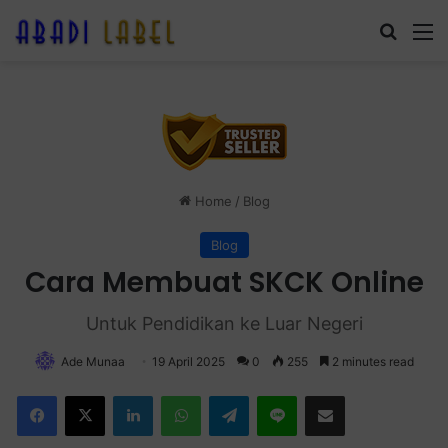
Search
M
Home
/
Blog
Blog
Cara Membuat SKCK Online
Untuk Pendidikan ke Luar Negeri
Ade Munaa
19 April 2025
0
255
2 minutes read
Facebook
X
LinkedIn
WhatsApp
Telegram
Line
Share via Email