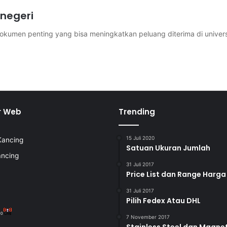
 negeri
dokumen penting yang bisa meningkatkan peluang diterima di univers
r Web
Trending
15 Juli 2020
Kancing
Satuan Ukuran Jumlah
ancing
31 Juli 2017
Price List dan Range Harga
31 Juli 2017
Pilih Fedex Atau DHL
:
0
7 November 2017