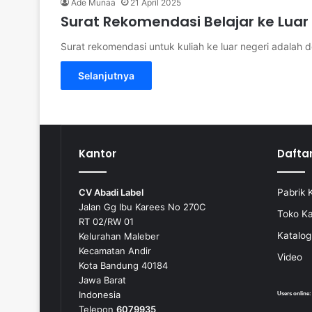
Ade Munaa
21 April 2025
Surat Rekomendasi Belajar ke Luar
Surat rekomendasi untuk kuliah ke luar negeri adalah 
Selanjutnya
Kantor
Dafta
CV Abadi Label
Pabrik 
Jalan Gg Ibu Karees No 270C
Toko K
RT 02/RW 01
Katalog
Kelurahan Maleber
Kecamatan Andir
Video
Kota Bandung 40184
Jawa Barat
Indonesia
Users online
Telepon
6079935