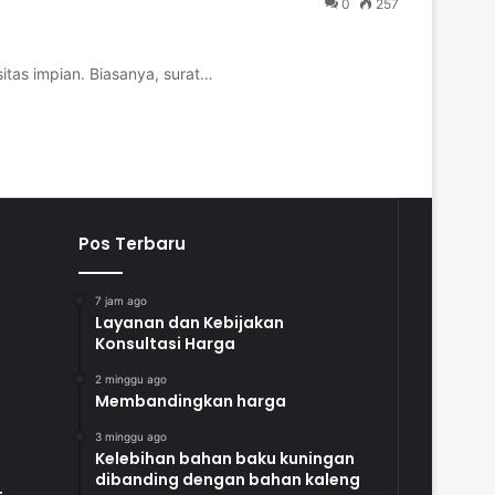
0
257
itas impian. Biasanya, surat…
Pos Terbaru
7 jam ago
Layanan dan Kebijakan
Konsultasi Harga
2 minggu ago
Membandingkan harga
3 minggu ago
Kelebihan bahan baku kuningan
dibanding dengan bahan kaleng