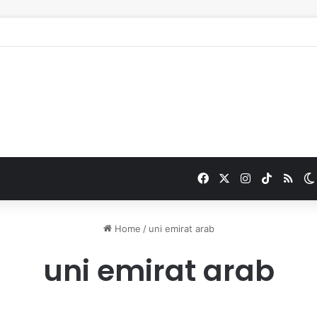
Facebook
X
Instagram
TikTok
RSS
Home
/
uni emirat arab
uni emirat arab