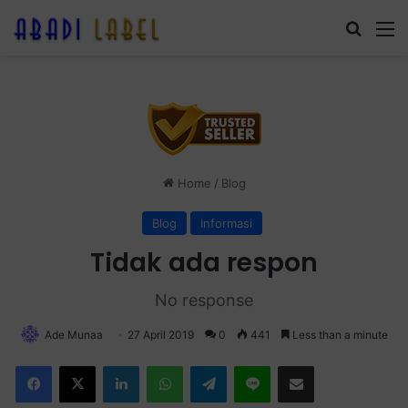
Search
M
Home
/
Blog
Blog
Informasi
Tidak ada respon
No response
Ade Munaa
27 April 2019
0
441
Less than a minute
Facebook
X
LinkedIn
WhatsApp
Telegram
Line
Share via Email