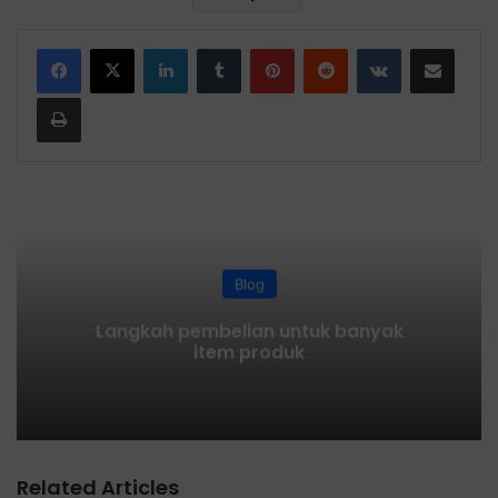
LinkedIn
Tumblr
Pinterest
Reddit
VKontakte
Share via Email
Print
Blog
Langkah pembelian untuk banyak
item produk
Related Articles