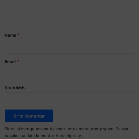
n
t
a
r
Nama
*
*
Email
*
Situs Web
Situs ini menggunakan Akismet untuk mengurangi spam.
Pelajari
bagaimana data komentar Anda diproses