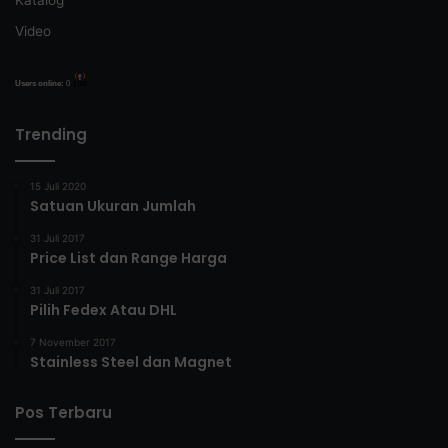
Katalog
Video
Users online:
0
Trending
15 Juli 2020
Satuan Ukuran Jumlah
31 Juli 2017
Price List dan Range Harga
31 Juli 2017
Pilih Fedex Atau DHL
7 November 2017
Stainless Steel dan Magnet
Pos Terbaru